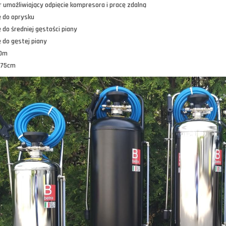
 umożliwiający odpięcie kompresora i pracę zdalną
 do oprysku
 do średniej gęstości piany
 do gęstej piany
10m
 75cm