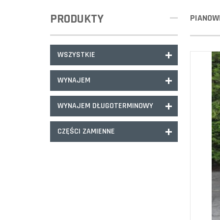
PRODUKTY
PIANOWN
WSZYSTKIE
WYNAJEM
WYNAJEM DŁUGOTERMINOWY
CZĘŚCI ZAMIENNE