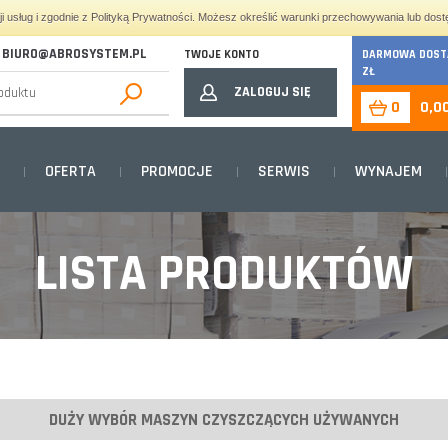
cji usług i zgodnie z Polityką Prywatności. Możesz określić warunki przechowywania lub dost
BIURO@ABROSYSTEM.PL
TWOJE KONTO
DARMOWA DOSTA
ZŁ
ZALOGUJ SIĘ
0
0,0
OFERTA
PROMOCJE
SERWIS
WYNAJEM
LISTA PRODUKTÓW
DUŻY WYBÓR MASZYN CZYSZCZĄCYCH UŻYWANYCH