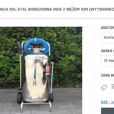
ICA 50L STAL NIERDZEWNA INOX Z WĘŻEM 10M (WYTWORNIC
DOSTĘ
Dostę
OKRES 
12 mi
CENA B
B2B - z