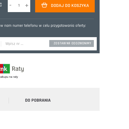
-
+
Ć
DODAJ DO KOSZYKA
w nam numer telefonu w celu przygotowania oferty:
DO POBRANIA