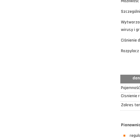
Możliwość 
Szczególn
Wytworzona
wirusy i g
Ciśnienie 
Rozpylacz 
dan
Pojemność
Cisnienie 
Zakres te
Pianownic
regul