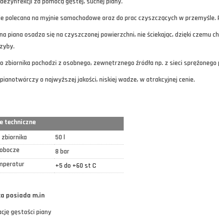
dezynfekcji za pomocą gęstej, suchej piany.
ie polecana na myjnie samochodowe oraz do prac czyszczących w przemyśle. 
 piana osadza się na czyszczonej powierzchni, nie ściekając, dzięki czemu c
rzyby.
do zbiornika pochodzi z osobnego, zewnętrznego źródła np. z sieci sprężonego
pianotwórczy o najwyższej jakości, niskiej wadze, w atrakcyjnej cenie.
e techniczne
 zbiornika
50 l
robocze
8 bar
mperatur
+5 do +60 st C
a posiada m.in
ację gęstości piany