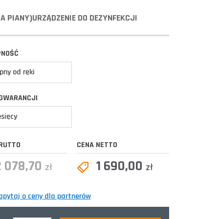
A PIANY)URZĄDZENIE DO DEZYNFEKCJI
PNOŚĆ
pny od ręki
GWARANCJI
esięcy
RUTTO
CENA NETTO
2 078,70
1 690,00
zł
zł
apytaj o ceny dla partnerów