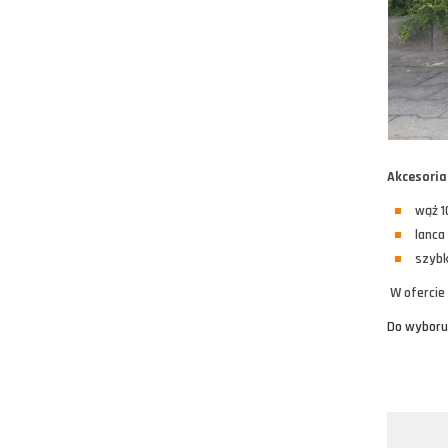
Akcesoria
wąż 1
lanca
szybk
W ofercie
Do wyboru 