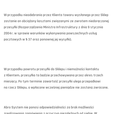
W przypadku nieodebrania przez Klienta towaru wysłanego przez Sklep
zostanie on obciążony kosztami związanymi ze zwrotem niedoręczonej
przesyłki (Rozporządzenia Ministra Infrastruktury z dnia 9 stycznia
2004r. w sprawie warunków wykonywania powszechnych usług
pocztowych w § 37 oraz ponownej jej wysyłki).
W przypadku powrotu przesyłki do Sklepu i niemożności kontaktu
z Klientem, przesyłka ta będzie przechowywana przez okres trzech
miesięcy. Po tym terminie zawartość przesyłki ulega przepadkowi
na rzecz Sklepu, a wpłacone wcześniej pieniądze nie zostaną zwrócone.
Abro System nie ponosi odpowiedzialności za brak możliwości
zrealizowania zamówienia z przyczyn niezależnych od siebie. W