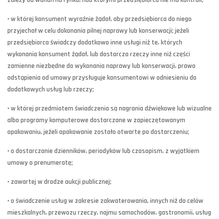
zależy od wahań na rynku, nad którymi przedsiębiorca nie ma kontroli;
• w której konsument wyraźnie żądał, aby przedsiębiorca do niego
przyjechał w celu dokonania pilnej naprawy lub konserwacji; jeżeli
przedsiębiorca świadczy dodatkowo inne usługi niż te, których
wykonania konsument żądał, lub dostarcza rzeczy inne niż części
zamienne niezbędne do wykonania naprawy lub konserwacji, prawo
odstąpienia od umowy przysługuje konsumentowi w odniesieniu do
dodatkowych usług lub rzeczy;
• w której przedmiotem świadczenia są nagrania dźwiękowe lub wizualne
albo programy komputerowe dostarczane w zapieczętowanym
opakowaniu, jeżeli opakowanie zostało otwarte po dostarczeniu;
• o dostarczanie dzienników, periodyków lub czasopism, z wyjątkiem
umowy o prenumeratę;
• zawartej w drodze aukcji publicznej;
• o świadczenie usług w zakresie zakwaterowania, innych niż do celów
mieszkalnych, przewozu rzeczy, najmu samochodów, gastronomii, usług