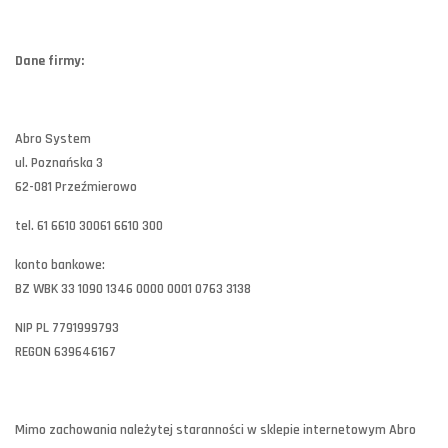
Dane firmy:
Abro System
ul. Poznańska 3
62-081 Przeźmierowo
tel. 61 6610 30061 6610 300
konto bankowe:
BZ WBK 33 1090 1346 0000 0001 0763 3138
NIP PL 7791999793
REGON 639646167
Mimo zachowania należytej staranności w sklepie internetowym Abro