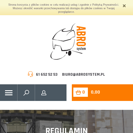
Strona korzysta z plików cookies w celu realizacji usług i zgodnie z Polityką Prywatności.
Możesz określić warunki przechowywania lub dostępu do plików cookies w Twojej
przeglądarce.
61 652 52 53
BIURO@ABROSYSTEM.PL
0
0,00
REGULAMIN