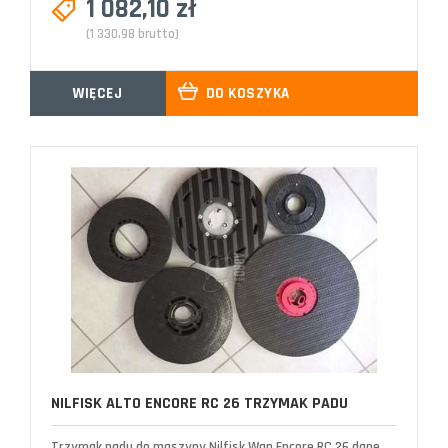
1 082,10 zł
(1 330,98 brutto)
WIĘCEJ
DO KOSZYKA
NILFISK ALTO ENCORE RC 26 TRZYMAK PADU
Trzymak padu do maszyny Nilfisk Wap Encore RC 26 dane