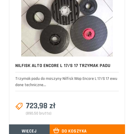
NILFISK ALTO ENCORE L 17/S 17 TRZYMAK PADU
Trzymak padu do maszyny Nilfisk Wap Encore L 17/S 17 ewu
dane techniczne...
723,98 zł
(890,50 brutto)
WIĘCEJ
DO KOSZYKA