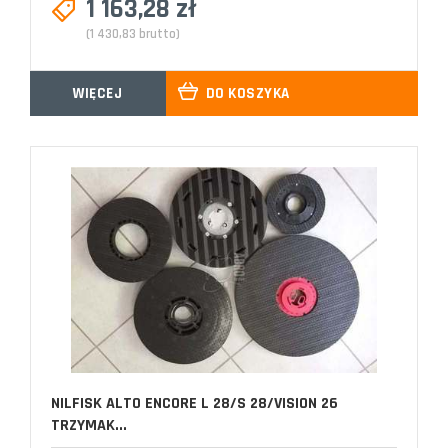
1 163,28 zł
(1 430,83 brutto)
WIĘCEJ
DO KOSZYKA
NILFISK ALTO ENCORE L 28/S 28/VISION 26
TRZYMAK...