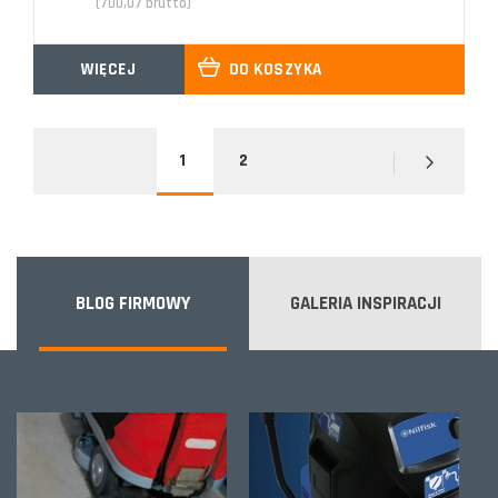
(700,07 brutto)
WIĘCEJ
DO KOSZYKA
1
2
BLOG FIRMOWY
GALERIA INSPIRACJI