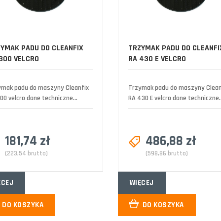
YMAK PADU DO CLEANFIX
TRZYMAK PADU DO CLEANFI
300 VELCRO
RA 430 E VELCRO
ymak padu do maszyny Cleanfix
Trzymak padu do maszyny Clean
00 velcro dane techniczne...
RA 430 E velcro dane techniczne..
181,74 zł
486,88 zł
(223,54 brutto)
(598,86 brutto)
ĘCEJ
WIĘCEJ
DO KOSZYKA
DO KOSZYKA