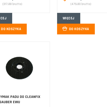
(317,88 brutto)
(479,80 brutto)
ĘCEJ
WIĘCEJ
DO KOSZYKA
DO KOSZYKA
YMAK PADU DO CLEANFIX
 SAUBER EWU