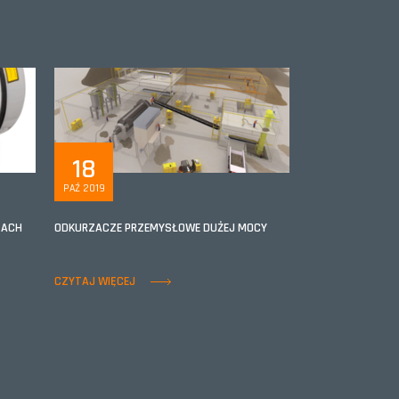
18
PAŹ 2019
ZACH
ODKURZACZE PRZEMYSŁOWE DUŻEJ MOCY
CZYTAJ WIĘCEJ