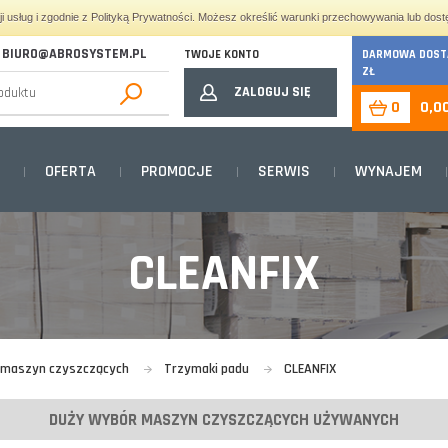
cji usług i zgodnie z Polityką Prywatności. Możesz określić warunki przechowywania lub dost
BIURO@ABROSYSTEM.PL
TWOJE KONTO
DARMOWA DOSTA
ZŁ
ZALOGUJ SIĘ
0
0,0
OFERTA
PROMOCJE
SERWIS
WYNAJEM
CLEANFIX
o maszyn czyszczących
Trzymaki padu
CLEANFIX
DUŻY WYBÓR MASZYN CZYSZCZĄCYCH UŻYWANYCH