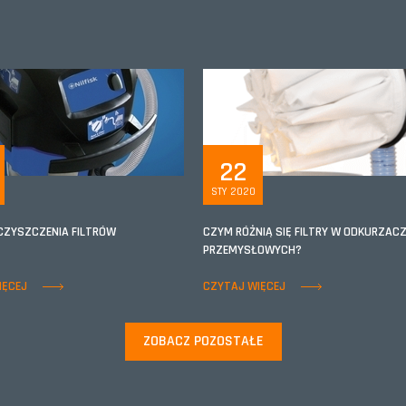
22
STY 2020
CZYSZCZENIA FILTRÓW
CZYM RÓŻNIĄ SIĘ FILTRY W ODKURZAC
PRZEMYSŁOWYCH?
IĘCEJ
CZYTAJ WIĘCEJ
ZOBACZ POZOSTAŁE