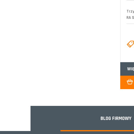
Trz
RA S
WI
BLOG FIRMOWY