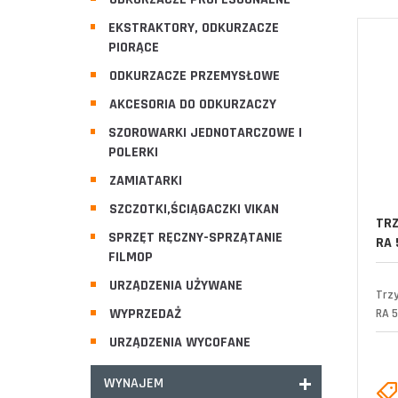
EKSTRAKTORY, ODKURZACZE
PIORĄCE
ODKURZACZE PRZEMYSŁOWE
AKCESORIA DO ODKURZACZY
SZOROWARKI JEDNOTARCZOWE I
POLERKI
ZAMIATARKI
SZCZOTKI,ŚCIĄGACZKI VIKAN
TRZ
SPRZĘT RĘCZNY-SPRZĄTANIE
RA 
FILMOP
URZĄDZENIA UŻYWANE
Trz
WYPRZEDAŻ
RA 5
URZĄDZENIA WYCOFANE
WYNAJEM