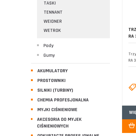
TASKI
TENNANT
WEIDNER
TRZ
WETROK
RA 
Pady
Trz
Gumy
RA 3
AKUMULATORY
PROSTOWNIKI
SILNIKI (TURBINY)
CHEMIA PROFESJONALNA
MYJKI CIŚNIENIOWE
WI
AKCESORIA DO MYJEK
CIŚNIENIOWYCH
ODKURZACZE PROFESJONALNE