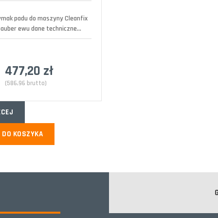
ymak padu do maszyny Cleanfix
auber ewu dane techniczne...
477,20 zł
(586,96 brutto)
ĘCEJ
DO KOSZYKA