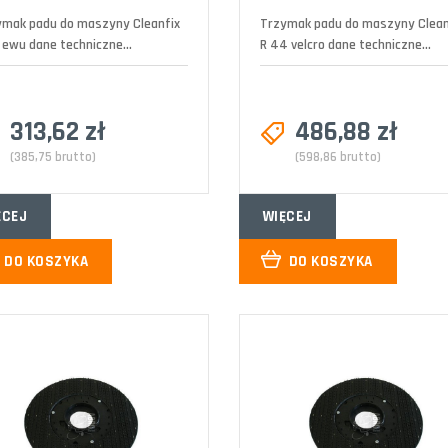
ymak padu do maszyny Cleanfix
Trzymak padu do maszyny Clean
 ewu dane techniczne...
R 44 velcro dane techniczne...
313,62 zł
486,88 zł
(385,75 brutto)
(598,86 brutto)
ĘCEJ
WIĘCEJ
DO KOSZYKA
DO KOSZYKA