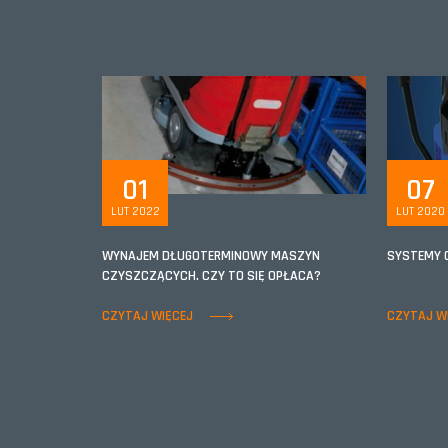
01
07
LUT 2022
LUT 2020
WYNAJEM DŁUGOTERMINOWY MASZYN
SYSTEMY 
CZYSZCZĄCYCH. CZY TO SIĘ OPŁACA?
CZYTAJ WIĘCEJ
CZYTAJ W