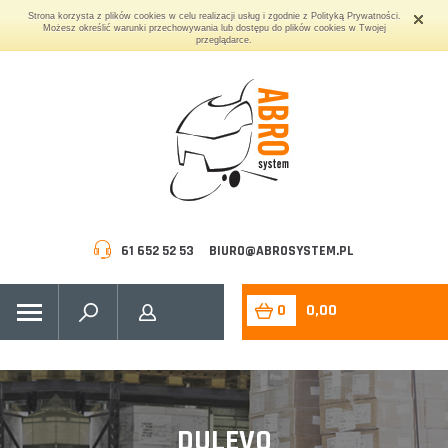
Strona korzysta z plików cookies w celu realizacji usług i zgodnie z Polityką Prywatności.
Możesz określić warunki przechowywania lub dostępu do plików cookies w Twojej
przeglądarce.
61 652 52 53
BIURO@ABROSYSTEM.PL
0
0,00
DULEVO