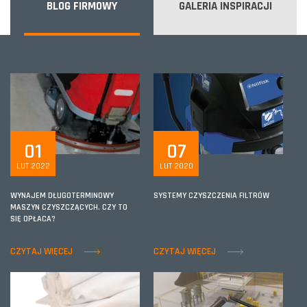
BLOG FIRMOWY
GALERIA INSPIRACJI
01
07
LUT 2022
LUT 2020
WYNAJEM DŁUGOTERMINOWY
SYSTEMY CZYSZCZENIA FILTRÓW
MASZYN CZYSZCZĄCYCH. CZY TO
SIĘ OPŁACA?
CZYTAJ WIĘCEJ
CZYTAJ WIĘCEJ