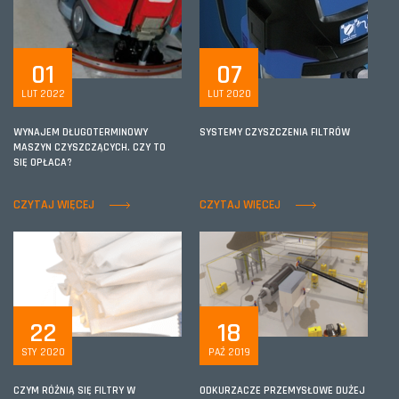
01
07
LUT 2022
LUT 2020
WYNAJEM DŁUGOTERMINOWY
SYSTEMY CZYSZCZENIA FILTRÓW
MASZYN CZYSZCZĄCYCH. CZY TO
SIĘ OPŁACA?
CZYTAJ WIĘCEJ
CZYTAJ WIĘCEJ
22
18
STY 2020
PAŹ 2019
CZYM RÓŻNIĄ SIĘ FILTRY W
ODKURZACZE PRZEMYSŁOWE DUŻEJ