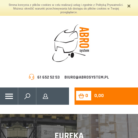
Strona korzysta z plików cookies w celu realizacji usług i zgodnie z Polityką Prywatności.
Możesz określić warunki przechowywania lub dostępu do plików cookies w Twojej
przeglądarce.
61 652 52 53
BIURO@ABROSYSTEM.PL
0
0,00
EUREKA