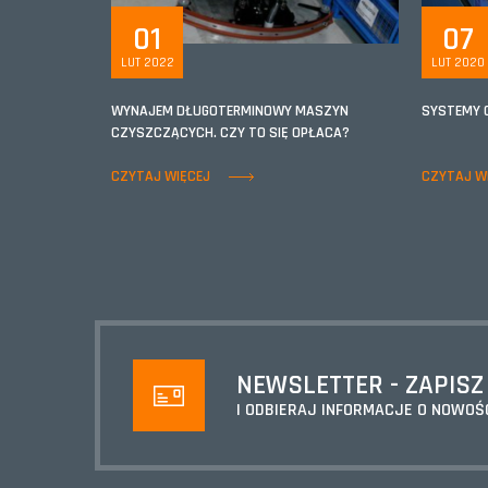
01
07
LUT 2022
LUT 2020
WYNAJEM DŁUGOTERMINOWY MASZYN
SYSTEMY 
CZYSZCZĄCYCH. CZY TO SIĘ OPŁACA?
CZYTAJ WIĘCEJ
CZYTAJ W
NEWSLETTER - ZAPISZ
I ODBIERAJ INFORMACJE O NOWOŚ