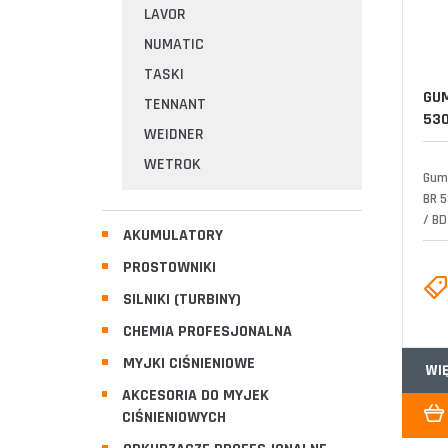
LAVOR
NUMATIC
TASKI
GUM
TENNANT
530
WEIDNER
WETROK
Gum
BR 5
/ BD
AKUMULATORY
PROSTOWNIKI
SILNIKI (TURBINY)
CHEMIA PROFESJONALNA
MYJKI CIŚNIENIOWE
WI
AKCESORIA DO MYJEK
CIŚNIENIOWYCH