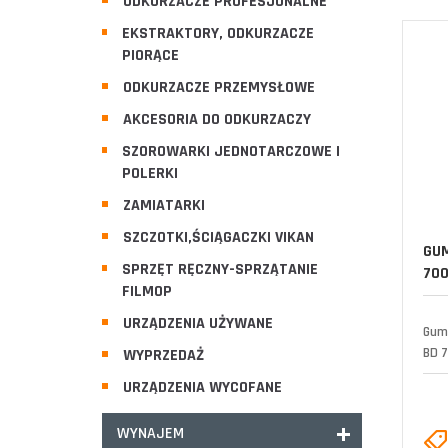
ODKURZACZE PROFESJONALNE
EKSTRAKTORY, ODKURZACZE
PIORĄCE
ODKURZACZE PRZEMYSŁOWE
AKCESORIA DO ODKURZACZY
SZOROWARKI JEDNOTARCZOWE I
POLERKI
ZAMIATARKI
SZCZOTKI,ŚCIĄGACZKI VIKAN
GUM
SPRZĘT RĘCZNY-SPRZĄTANIE
700
FILMOP
URZĄDZENIA UŻYWANE
Gum
BD 7
WYPRZEDAŻ
URZĄDZENIA WYCOFANE
WYNAJEM