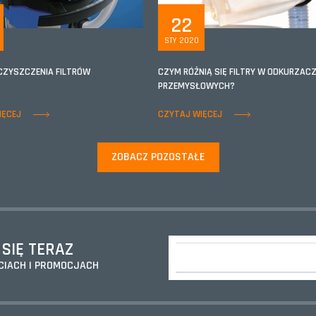
22
STY 2020
CZYSZCZENIA FILTRÓW
CZYM RÓŻNIĄ SIĘ FILTRY W ODKURZAC
PRZEMYSŁOWYCH?
IĘCEJ
CZYTAJ WIĘCEJ
ZOBACZ POZOSTAŁE
 SIĘ TERAZ
CIACH I PROMOCJACH