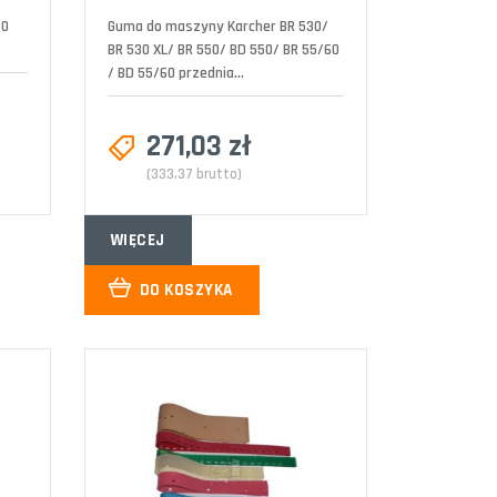
50
Guma do maszyny Karcher BR 530/
BR 530 XL/ BR 550/ BD 550/ BR 55/60
/ BD 55/60 przednia...
271,03 zł
(333,37 brutto)
WIĘCEJ
DO KOSZYKA