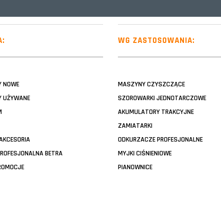
A:
WG ZASTOSOWANIA:
Y NOWE
MASZYNY CZYSZCZĄCE
 UŻYWANE
SZOROWARKI JEDNOTARCZOWE
M
AKUMULATORY TRAKCYJNE
ZAMIATARKI
 AKCESORIA
ODKURZACZE PROFESJONALNE
PROFESJONALNA BETRA
MYJKI CIŚNIENIOWE
ROMOCJE
PIANOWNICE