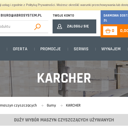
cji usług i zgodnie z Polityką Prywatności. Możesz określić warunki przechowywania lub dost
BIURO@ABROSYSTEM.PL
TWOJE KONTO
DARMOWA DOSTA
ZŁ
ZALOGUJ SIĘ
0
0,0
OFERTA
PROMOCJE
SERWIS
WYNAJEM
KARCHER
o maszyn czyszczących
Gumy
KARCHER
DUŻY WYBÓR MASZYN CZYSZCZĄCYCH UŻYWANYCH