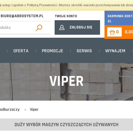
cji usług i zgodnie z Polityką Prywatności. Możesz określić warunki przechowywania lub dost
BIURO@ABROSYSTEM.PL
TWOJE KONTO
DARMOWA DOSTA
ZŁ
ZALOGUJ SIĘ
0
0,0
OFERTA
PROMOCJE
SERWIS
WYNAJEM
VIPER
 odkurzaczy
Viper
DUŻY WYBÓR MASZYN CZYSZCZĄCYCH UŻYWANYCH