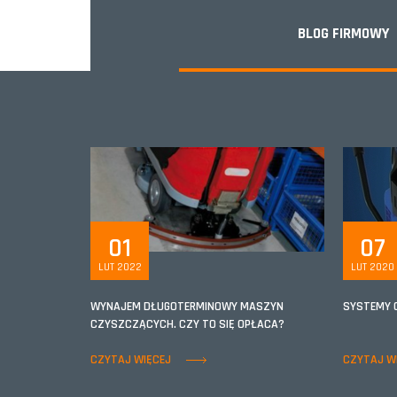
BLOG FIRMOWY
01
07
LUT 2022
LUT 2020
WYNAJEM DŁUGOTERMINOWY MASZYN
SYSTEMY 
CZYSZCZĄCYCH. CZY TO SIĘ OPŁACA?
CZYTAJ WIĘCEJ
CZYTAJ W