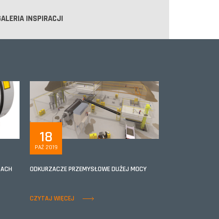
GALERIA INSPIRACJI
18
PAŹ 2019
ZACH
ODKURZACZE PRZEMYSŁOWE DUŻEJ MOCY
CZYTAJ WIĘCEJ