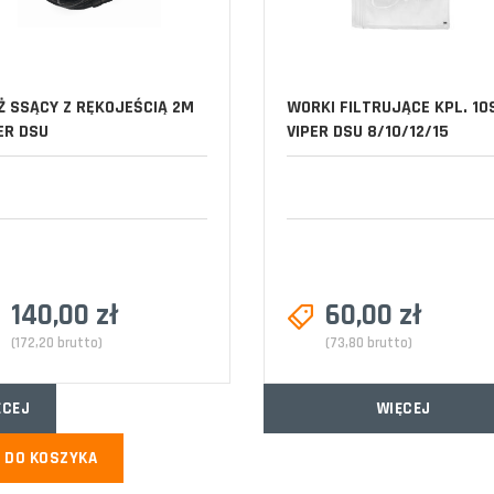
 SSĄCY Z RĘKOJEŚCIĄ 2M
WORKI FILTRUJĄCE KPL. 10
ER DSU
VIPER DSU 8/10/12/15
140,00 zł
60,00 zł
(172,20 brutto)
(73,80 brutto)
ĘCEJ
WIĘCEJ
DO KOSZYKA