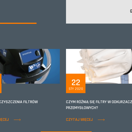
22
STY 2020
CZYSZCZENIA FILTRÓW
CZYM RÓŻNIĄ SIĘ FILTRY W ODKURZAC
PRZEMYSŁOWYCH?
IĘCEJ
CZYTAJ WIĘCEJ