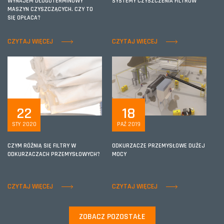
WYNAJEM DŁUGOTERMINOWY
SYSTEMY CZYSZCZENIA FILTRÓW
MASZYN CZYSZCZĄCYCH. CZY TO
SIĘ OPŁACA?
CZYTAJ WIĘCEJ
CZYTAJ WIĘCEJ
22
18
STY 2020
PAŹ 2019
CZYM RÓŻNIĄ SIĘ FILTRY W
ODKURZACZE PRZEMYSŁOWE DUŻEJ
ODKURZACZACH PRZEMYSŁOWYCH?
MOCY
CZYTAJ WIĘCEJ
CZYTAJ WIĘCEJ
ZOBACZ POZOSTAŁE