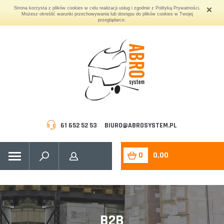
Strona korzysta z plików cookies w celu realizacji usług i zgodnie z Polityką Prywatności.
Możesz określić warunki przechowywania lub dostępu do plików cookies w Twojej
przeglądarce.
61 652 52 53
BIURO@ABROSYSTEM.PL
0
0,00
B2B