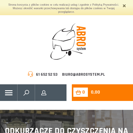
Strona korzysta z plików cookies w celu realizacji usług i zgodnie z Polityką Prywatności.
Możesz określić warunki przechowywania lub dostępu do plików cookies w Twojej
przeglądarce.
61 652 52 53
BIURO@ABROSYSTEM.PL
0
0,00
ODKURZACZE DO CZYSZCZENIA NA