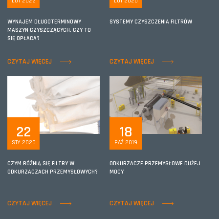
LUT 2022
LUT 2020
WYNAJEM DŁUGOTERMINOWY
SYSTEMY CZYSZCZENIA FILTRÓW
MASZYN CZYSZCZĄCYCH. CZY TO
SIĘ OPŁACA?
CZYTAJ WIĘCEJ
CZYTAJ WIĘCEJ
22
18
STY 2020
PAŹ 2019
CZYM RÓŻNIĄ SIĘ FILTRY W
ODKURZACZE PRZEMYSŁOWE DUŻEJ
ODKURZACZACH PRZEMYSŁOWYCH?
MOCY
CZYTAJ WIĘCEJ
CZYTAJ WIĘCEJ