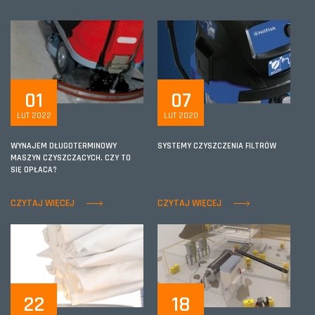
01
07
LUT 2022
LUT 2020
WYNAJEM DŁUGOTERMINOWY
SYSTEMY CZYSZCZENIA FILTRÓW
MASZYN CZYSZCZĄCYCH. CZY TO
SIĘ OPŁACA?
CZYTAJ WIĘCEJ
CZYTAJ WIĘCEJ
22
18