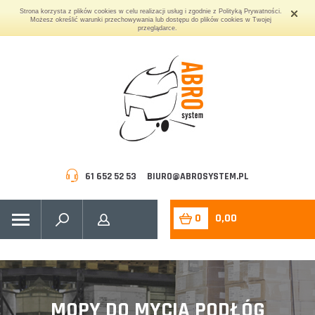
Strona korzysta z plików cookies w celu realizacji usług i zgodnie z Polityką Prywatności.
Możesz określić warunki przechowywania lub dostępu do plików cookies w Twojej
przeglądarce.
61 652 52 53
BIURO@ABROSYSTEM.PL
0
0,00
MOPY DO MYCIA PODŁÓG