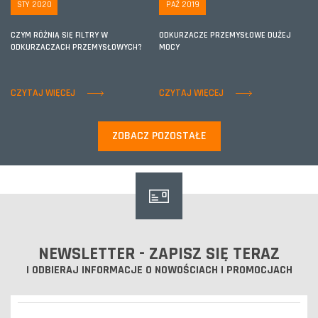
STY 2020
PAŹ 2019
CZYM RÓŻNIĄ SIĘ FILTRY W
ODKURZACZE PRZEMYSŁOWE DUŻEJ
ODKURZACZACH PRZEMYSŁOWYCH?
MOCY
CZYTAJ WIĘCEJ
CZYTAJ WIĘCEJ
ZOBACZ POZOSTAŁE
NEWSLETTER - ZAPISZ SIĘ TERAZ
I ODBIERAJ INFORMACJE O NOWOŚCIACH I PROMOCJACH