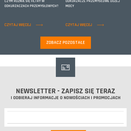
CZYM RÓŻNIĄ SIĘ FILTRY W
ODKURZACZE PRZEMYSŁOWE DUŻEJ
ODKURZACZACH PRZEMYSŁOWYCH?
MOCY
CZYTAJ WIĘCEJ
CZYTAJ WIĘCEJ
ZOBACZ POZOSTAŁE
NEWSLETTER - ZAPISZ SIĘ TERAZ
I ODBIERAJ INFORMACJE O NOWOŚCIACH I PROMOCJACH