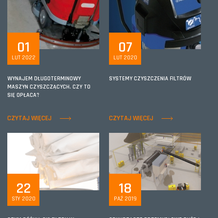
01
07
LUT 2022
LUT 2020
WYNAJEM DŁUGOTERMINOWY
SYSTEMY CZYSZCZENIA FILTRÓW
MASZYN CZYSZCZĄCYCH. CZY TO
SIĘ OPŁACA?
CZYTAJ WIĘCEJ
CZYTAJ WIĘCEJ
22
18
STY 2020
PAŹ 2019