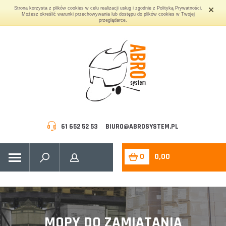
Strona korzysta z plików cookies w celu realizacji usług i zgodnie z Polityką Prywatności.
Możesz określić warunki przechowywania lub dostępu do plików cookies w Twojej
przeglądarce.
61 652 52 53
BIURO@ABROSYSTEM.PL
0
0,00
MOPY DO ZAMIATANIA