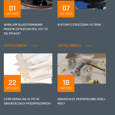
01
07
LUT 2022
LUT 2020
WYNAJEM DŁUGOTERMINOWY
SYSTEMY CZYSZCZENIA FILTRÓW
MASZYN CZYSZCZĄCYCH. CZY TO
SIĘ OPŁACA?
CZYTAJ WIĘCEJ
CZYTAJ WIĘCEJ
22
18
STY 2020
PAŹ 2019
CZYM RÓŻNIĄ SIĘ FILTRY W
ODKURZACZE PRZEMYSŁOWE DUŻEJ
ODKURZACZACH PRZEMYSŁOWYCH?
MOCY