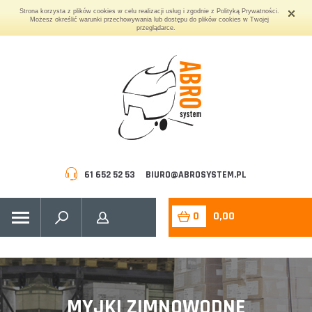
Strona korzysta z plików cookies w celu realizacji usług i zgodnie z Polityką Prywatności.
Możesz określić warunki przechowywania lub dostępu do plików cookies w Twojej
przeglądarce.
61 652 52 53
BIURO@ABROSYSTEM.PL
0
0,00
MYJKI ZIMNOWODNE