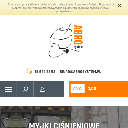
Strona korzysta z plików cookies w celu realizacji usług i zgodnie z Polityką Prywatności.
Możesz określić warunki przechowywania lub dostępu do plików cookies w Twojej
przeglądarce.
61 652 52 53
BIURO@ABROSYSTEM.PL
0
0,00
MYJKI CIŚNIENIOWE