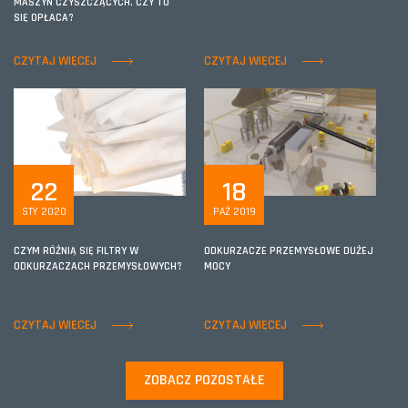
MASZYN CZYSZCZĄCYCH. CZY TO
SIĘ OPŁACA?
CZYTAJ WIĘCEJ
CZYTAJ WIĘCEJ
22
18
STY 2020
PAŹ 2019
CZYM RÓŻNIĄ SIĘ FILTRY W
ODKURZACZE PRZEMYSŁOWE DUŻEJ
ODKURZACZACH PRZEMYSŁOWYCH?
MOCY
CZYTAJ WIĘCEJ
CZYTAJ WIĘCEJ
ZOBACZ POZOSTAŁE