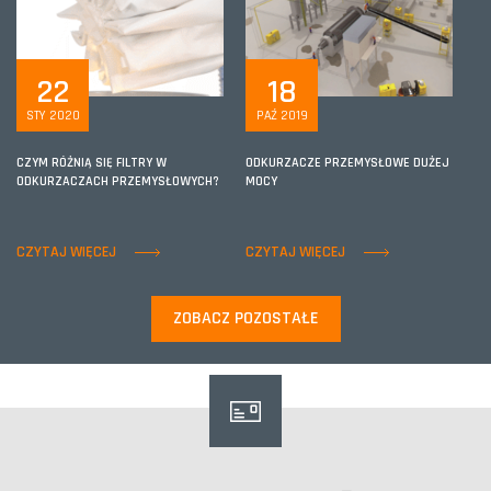
22
18
STY 2020
PAŹ 2019
CZYM RÓŻNIĄ SIĘ FILTRY W
ODKURZACZE PRZEMYSŁOWE DUŻEJ
ODKURZACZACH PRZEMYSŁOWYCH?
MOCY
CZYTAJ WIĘCEJ
CZYTAJ WIĘCEJ
ZOBACZ POZOSTAŁE