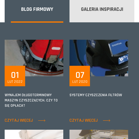
BLOG FIRMOWY
GALERIA INSPIRACJI
01
07
LUT 2022
LUT 2020
WYNAJEM DŁUGOTERMINOWY
SYSTEMY CZYSZCZENIA FILTRÓW
MASZYN CZYSZCZĄCYCH. CZY TO
SIĘ OPŁACA?
CZYTAJ WIĘCEJ
CZYTAJ WIĘCEJ