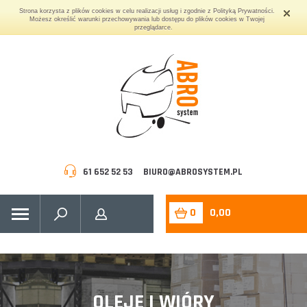
Strona korzysta z plików cookies w celu realizacji usług i zgodnie z Polityką Prywatności.
Możesz określić warunki przechowywania lub dostępu do plików cookies w Twojej
przeglądarce.
61 652 52 53
BIURO@ABROSYSTEM.PL
0
0,00
OLEJE I WIÓRY