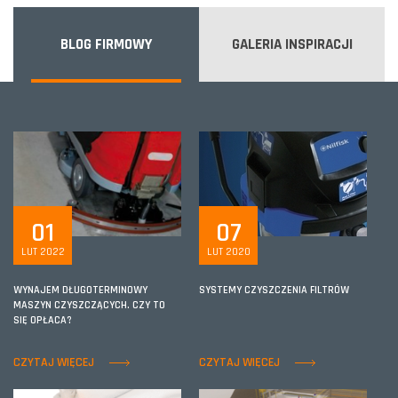
BLOG FIRMOWY
GALERIA INSPIRACJI
01
07
LUT 2022
LUT 2020
WYNAJEM DŁUGOTERMINOWY
SYSTEMY CZYSZCZENIA FILTRÓW
MASZYN CZYSZCZĄCYCH. CZY TO
SIĘ OPŁACA?
CZYTAJ WIĘCEJ
CZYTAJ WIĘCEJ