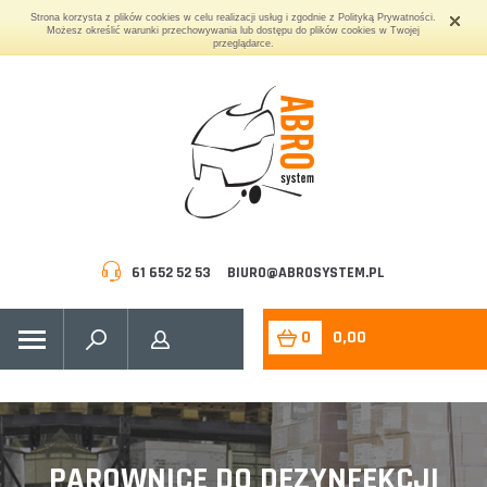
Strona korzysta z plików cookies w celu realizacji usług i zgodnie z Polityką Prywatności.
Możesz określić warunki przechowywania lub dostępu do plików cookies w Twojej
przeglądarce.
61 652 52 53
BIURO@ABROSYSTEM.PL
0
0,00
PAROWNICE DO DEZYNFEKCJI