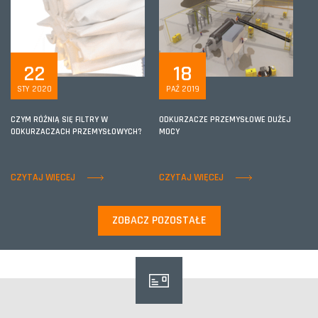
22
18
STY 2020
PAŹ 2019
CZYM RÓŻNIĄ SIĘ FILTRY W
ODKURZACZE PRZEMYSŁOWE DUŻEJ
ODKURZACZACH PRZEMYSŁOWYCH?
MOCY
CZYTAJ WIĘCEJ
CZYTAJ WIĘCEJ
ZOBACZ POZOSTAŁE