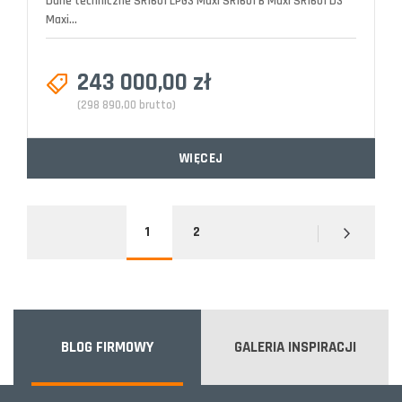
Dane techniczne SR1601 LPG3 Maxi SR1601 B Maxi SR1601 D3
Maxi...
243 000,00 zł
(298 890,00 brutto)
WIĘCEJ
1
2
BLOG FIRMOWY
GALERIA INSPIRACJI