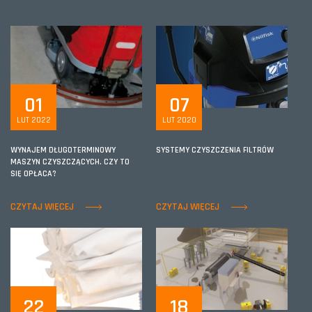
01
07
LUT 2022
LUT 2020
WYNAJEM DŁUGOTERMINOWY
SYSTEMY CZYSZCZENIA FILTRÓW
MASZYN CZYSZCZĄCYCH. CZY TO
SIĘ OPŁACA?
CZYTAJ WIĘCEJ
CZYTAJ WIĘCEJ
22
18