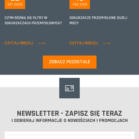
STY 2020
PAŹ 2019
CZYM RÓŻNIĄ SIĘ FILTRY W
ODKURZACZE PRZEMYSŁOWE DUŻEJ
ODKURZACZACH PRZEMYSŁOWYCH?
MOCY
CZYTAJ WIĘCEJ
CZYTAJ WIĘCEJ
ZOBACZ POZOSTAŁE
NEWSLETTER - ZAPISZ SIĘ TERAZ
I ODBIERAJ INFORMACJE O NOWOŚCIACH I PROMOCJACH