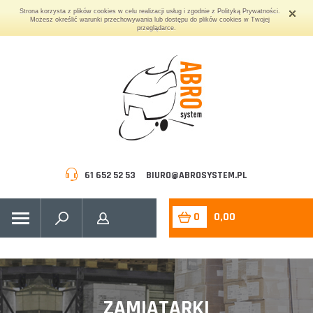
Strona korzysta z plików cookies w celu realizacji usług i zgodnie z Polityką Prywatności.
Możesz określić warunki przechowywania lub dostępu do plików cookies w Twojej
przeglądarce.
61 652 52 53
BIURO@ABROSYSTEM.PL
0
0,00
ZAMIATARKI