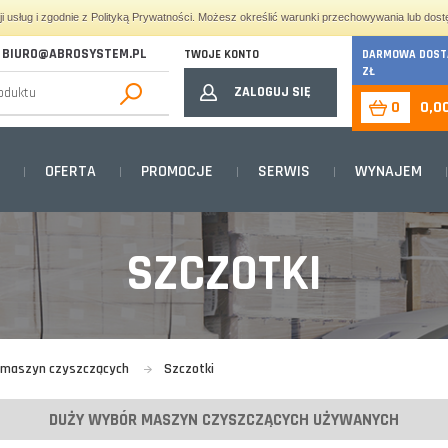
cji usług i zgodnie z Polityką Prywatności. Możesz określić warunki przechowywania lub dost
BIURO@ABROSYSTEM.PL
TWOJE KONTO
DARMOWA DOSTA
ZŁ
ZALOGUJ SIĘ
0
0,0
OFERTA
PROMOCJE
SERWIS
WYNAJEM
SZCZOTKI
o maszyn czyszczących
Szczotki
DUŻY WYBÓR MASZYN CZYSZCZĄCYCH UŻYWANYCH