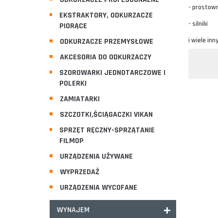
- prostown
EKSTRAKTORY, ODKURZACZE
- silniki
PIORĄCE
i wiele inn
ODKURZACZE PRZEMYSŁOWE
AKCESORIA DO ODKURZACZY
SZOROWARKI JEDNOTARCZOWE I
POLERKI
ZAMIATARKI
SZCZOTKI,ŚCIĄGACZKI VIKAN
SPRZĘT RĘCZNY-SPRZĄTANIE
FILMOP
URZĄDZENIA UŻYWANE
WYPRZEDAŻ
URZĄDZENIA WYCOFANE
WYNAJEM