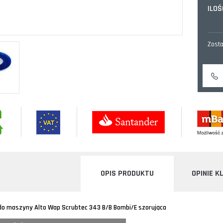
ILOŚ
Zosta
OPIS PRODUKTU
OPINIE K
do maszyny Alto Wap Scrubtec 343 B/B Bombi/E szorująca