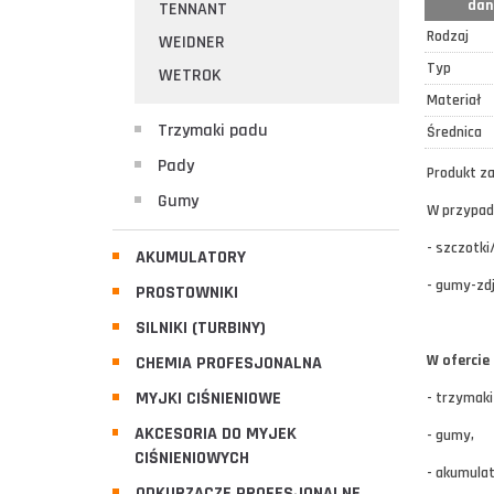
dan
TENNANT
Rodzaj
WEIDNER
Typ
WETROK
Materiał
Trzymaki padu
Ś
rednica
Pady
Produkt za
Gumy
W przypadk
- szczotki
AKUMULATORY
- gumy-zd
PROSTOWNIKI
SILNIKI (TURBINY)
W ofercie
CHEMIA PROFESJONALNA
MYJKI CIŚNIENIOWE
- trzymaki
AKCESORIA DO MYJEK
- gumy,
CIŚNIENIOWYCH
- akumulat
ODKURZACZE PROFESJONALNE