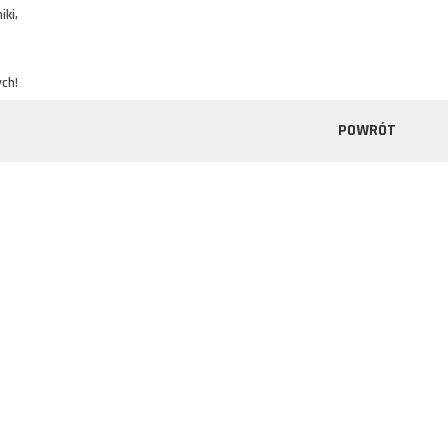
iki,
ych!
POWRÓT