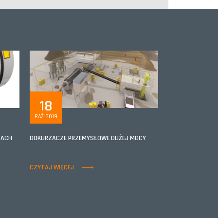
18
PAŹ 2019
ZACH
ODKURZACZE PRZEMYSŁOWE DUŻEJ MOCY
CZYTAJ WIĘCEJ