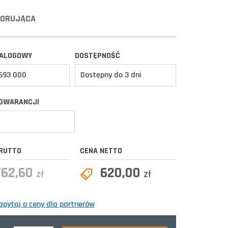
ZORUJĄCA
TALOGOWY
DOSTĘPNOŚĆ
693 000
Dostępny do 3 dni
GWARANCJI
RUTTO
CENA NETTO
762,60
620,00
zł
zł
apytaj o ceny dla partnerów