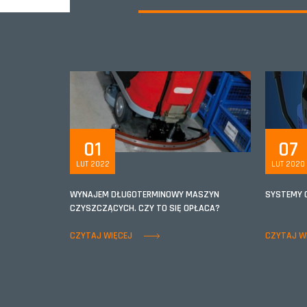
01
07
LUT 2022
LUT 2020
WYNAJEM DŁUGOTERMINOWY MASZYN
SYSTEMY 
CZYSZCZĄCYCH. CZY TO SIĘ OPŁACA?
CZYTAJ WIĘCEJ
CZYTAJ W