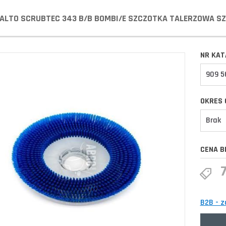
K ALTO SCRUBTEC 343 B/B BOMBI/E SZCZOTKA TALERZOWA S
NR KA
909 5
OKRES 
Brak
CENA B
B2B - z