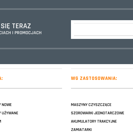
 SIĘ TERAZ
CIACH I PROMOCJACH
A:
WG ZASTOSOWANIA:
Y NOWE
MASZYNY CZYSZCZĄCE
 UŻYWANE
SZOROWARKI JEDNOTARCZOWE
M
AKUMULATORY TRAKCYJNE
ZAMIATARKI