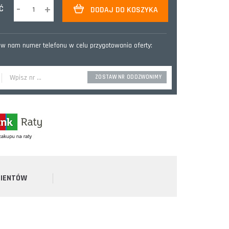
-
+
Ć
DODAJ DO KOSZYKA
w nam numer telefonu w celu przygotowania oferty:
LIENTÓW