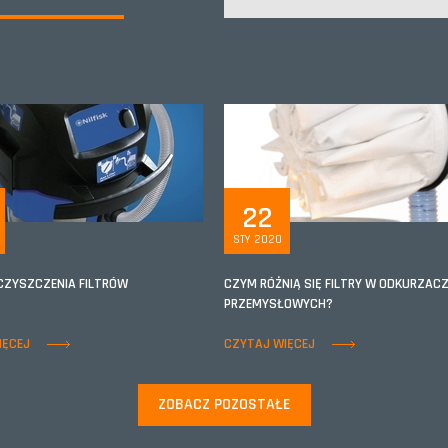
22
STY 2020
CZYSZCZENIA FILTRÓW
CZYM RÓŻNIĄ SIĘ FILTRY W ODKURZAC
PRZEMYSŁOWYCH?
IĘCEJ
CZYTAJ WIĘCEJ
ZOBACZ POZOSTAŁE