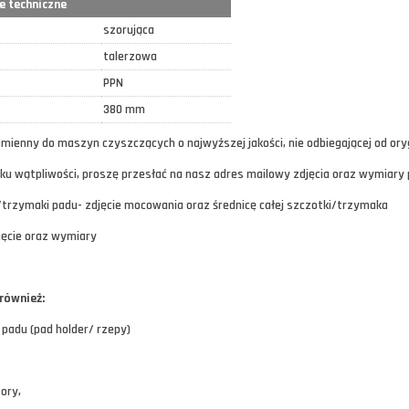
e techniczne
szorująca
talerzowa
PPN
380 mm
mienny do maszyn czyszczących o najwyższej jakości, nie odbiegającej od ory
u wątpliwości, proszę przesłać na nasz adres mailowy zdjęcia oraz wymiary
/trzymaki padu- zdjęcie mocowania oraz średnicę całej szczotki/trzymaka
jęcie oraz wymiary
 również:
 padu (pad holder/ rzepy)
ory,