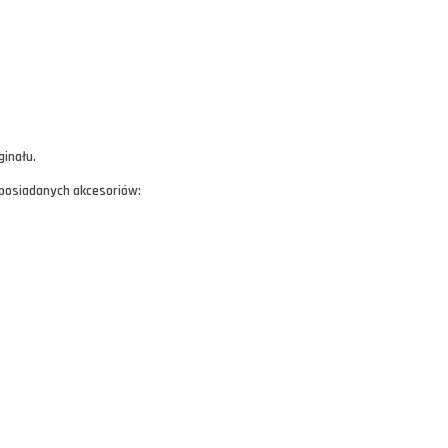
ginału.
 posiadanych akcesoriów: