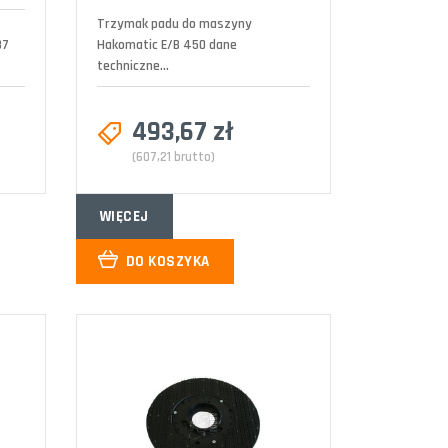
Trzymak padu do maszyny
37
Hakomatic E/B 450 dane
techniczne...
493,67 zł
(607,21 brutto)
WIĘCEJ
DO KOSZYKA