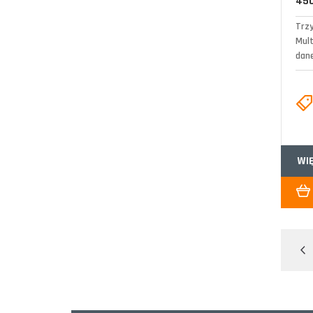
450
Trz
Mul
dane
WI