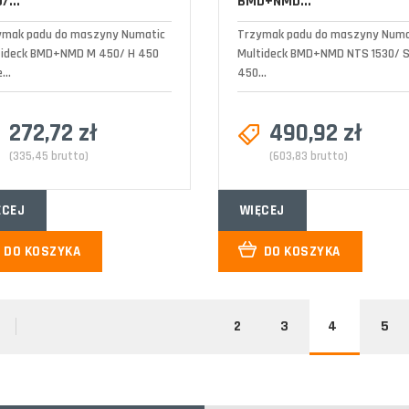
/...
BMD+NMD...
ymak padu do maszyny Numatic
Trzymak padu do maszyny Numa
tideck BMD+NMD M 450/ H 450
Multideck BMD+NMD NTS 1530/ 
...
450...
272,72 zł
490,92 zł
(335,45 brutto)
(603,83 brutto)
ĘCEJ
WIĘCEJ
DO KOSZYKA
DO KOSZYKA
2
3
4
5