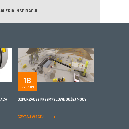
GALERIA INSPIRACJI
18
PAŹ 2019
ZACH
ODKURZACZE PRZEMYSŁOWE DUŻEJ MOCY
CZYTAJ WIĘCEJ