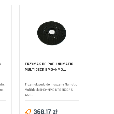
C
TRZYMAK DO PADU NUMATIC
MULTIDECK BMD+NMD...
tic
Trzymak padu do maszyny Numatic
 ns
Multideck BMD+NMD NTS 1530/ S
450...
368,17 zł