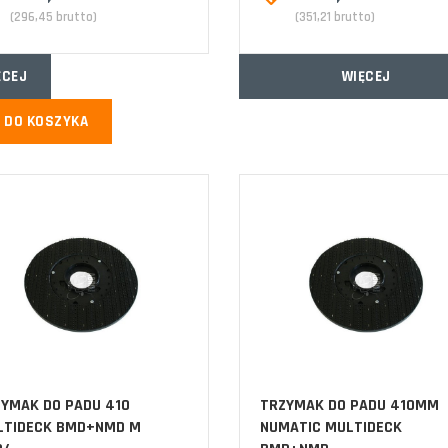
(296,45 brutto)
(351,21 brutto)
ĘCEJ
WIĘCEJ
DO KOSZYKA
YMAK DO PADU 410
TRZYMAK DO PADU 410MM
LTIDECK BMD+NMD M
NUMATIC MULTIDECK