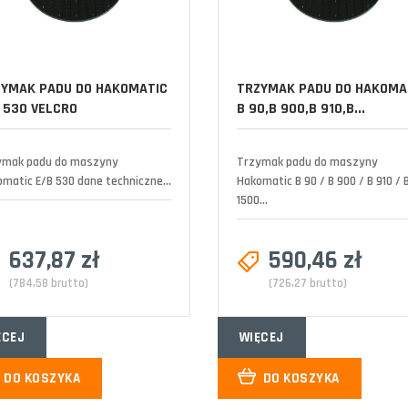
ZYMAK PADU DO HAKOMATIC
TRZYMAK PADU DO HAKOMA
 530 VELCRO
B 90,B 900,B 910,B...
ymak padu do maszyny
Trzymak padu do maszyny
matic E/B 530 dane techniczne...
Hakomatic B 90 / B 900 / B 910 / 
1500...
637,87 zł
590,46 zł
(784,58 brutto)
(726,27 brutto)
ĘCEJ
WIĘCEJ
DO KOSZYKA
DO KOSZYKA