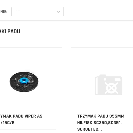
---
NIE:
KI PADU
YMAK PADU VIPER AS
TRZYMAK PADU 355MM
/15C/B
NILFISK SC350,SC351,
SCRUBTEC...