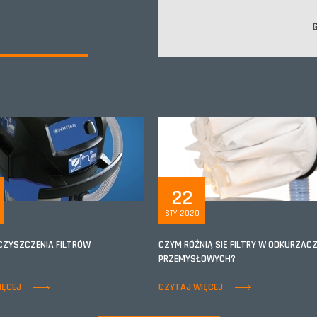
22
STY 2020
CZYSZCZENIA FILTRÓW
CZYM RÓŻNIĄ SIĘ FILTRY W ODKURZAC
PRZEMYSŁOWYCH?
IĘCEJ
CZYTAJ WIĘCEJ