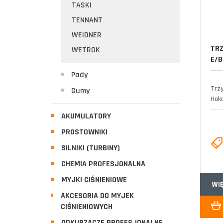
TASKI
TENNANT
WEIDNER
TR
WETROK
E/B
Pady
Trz
Gumy
Hako
AKUMULATORY
PROSTOWNIKI
SILNIKI (TURBINY)
CHEMIA PROFESJONALNA
MYJKI CIŚNIENIOWE
WI
AKCESORIA DO MYJEK
CIŚNIENIOWYCH
ODKURZACZE PROFESJONALNE