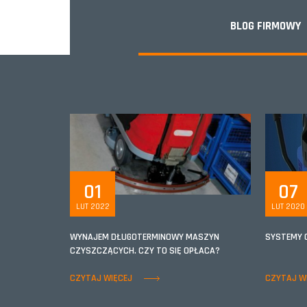
BLOG FIRMOWY
01
07
LUT 2022
LUT 2020
WYNAJEM DŁUGOTERMINOWY MASZYN
SYSTEMY 
CZYSZCZĄCYCH. CZY TO SIĘ OPŁACA?
CZYTAJ WIĘCEJ
CZYTAJ W