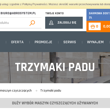
cji usług i zgodnie z Polityką Prywatności. Możesz określić warunki przechowywania lub dost
BIURO@ABROSYSTEM.PL
TWOJE KONTO
DARMOWA DOSTA
ZŁ
ZALOGUJ SIĘ
0
0,0
OFERTA
PROMOCJE
SERWIS
WYNAJEM
TRZYMAKI PADU
o maszyn czyszczących
Trzymaki padu
DUŻY WYBÓR MASZYN CZYSZCZĄCYCH UŻYWANYCH