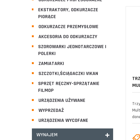
EKSTRAKTORY, ODKURZACZE
PIORĄCE
ODKURZACZE PRZEMYSŁOWE
AKCESORIA DO ODKURZACZY
SZOROWARKI JEDNOTARCZOWE I
POLERKI
ZAMIATARKI
SZCZOTKI,ŚCIĄGACZKI VIKAN
TRZ
SPRZĘT RĘCZNY-SPRZĄTANIE
MUL
FILMOP
URZĄDZENIA UŻYWANE
Trz
WYPRZEDAŻ
Mul
dane
URZĄDZENIA WYCOFANE
WYNAJEM