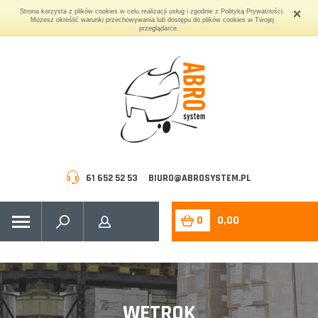
Strona korzysta z plików cookies w celu realizacji usług i zgodnie z Polityką Prywatności.
Możesz określić warunki przechowywania lub dostępu do plików cookies w Twojej
przeglądarce.
61 652 52 53
BIURO@ABROSYSTEM.PL
0
0,00
WETROK