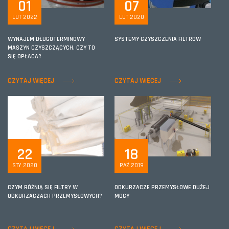
01
07
LUT 2022
LUT 2020
WYNAJEM DŁUGOTERMINOWY
SYSTEMY CZYSZCZENIA FILTRÓW
MASZYN CZYSZCZĄCYCH. CZY TO
SIĘ OPŁACA?
CZYTAJ WIĘCEJ
CZYTAJ WIĘCEJ
22
18
STY 2020
PAŹ 2019
CZYM RÓŻNIĄ SIĘ FILTRY W
ODKURZACZE PRZEMYSŁOWE DUŻEJ
ODKURZACZACH PRZEMYSŁOWYCH?
MOCY