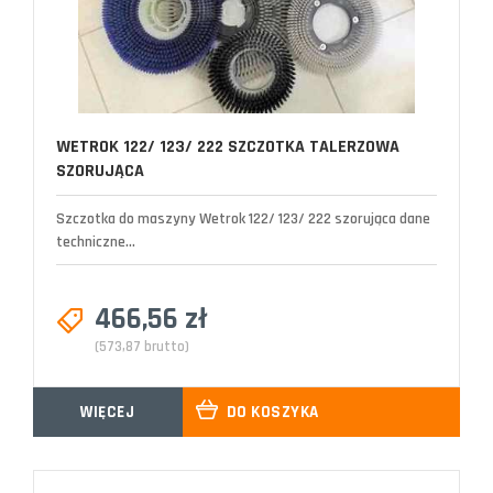
WETROK 122/ 123/ 222 SZCZOTKA TALERZOWA
SZORUJĄCA
Szczotka do maszyny Wetrok 122/ 123/ 222 szorująca dane
techniczne...
466,56 zł
(573,87 brutto)
WIĘCEJ
DO KOSZYKA