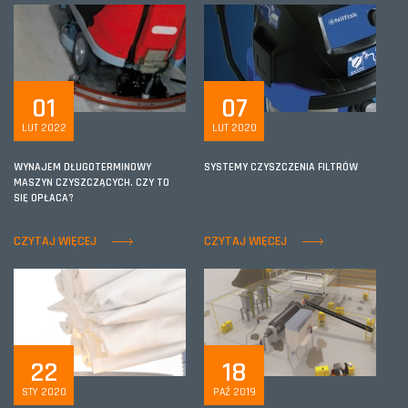
01
07
LUT 2022
LUT 2020
WYNAJEM DŁUGOTERMINOWY
SYSTEMY CZYSZCZENIA FILTRÓW
MASZYN CZYSZCZĄCYCH. CZY TO
SIĘ OPŁACA?
CZYTAJ WIĘCEJ
CZYTAJ WIĘCEJ
22
18
STY 2020
PAŹ 2019