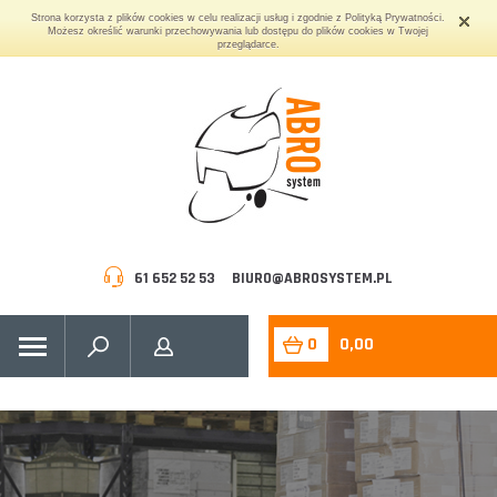
Strona korzysta z plików cookies w celu realizacji usług i zgodnie z Polityką Prywatności.
Możesz określić warunki przechowywania lub dostępu do plików cookies w Twojej
przeglądarce.
61 652 52 53
BIURO@ABROSYSTEM.PL
0
0,00