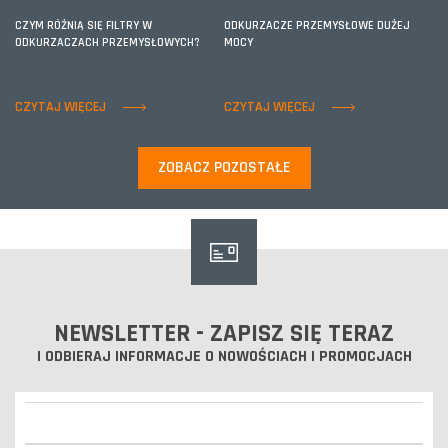
CZYM RÓŻNIĄ SIĘ FILTRY W
ODKURZACZE PRZEMYSŁOWE DUŻEJ
ODKURZACZACH PRZEMYSŁOWYCH?
MOCY
CZYTAJ WIĘCEJ
CZYTAJ WIĘCEJ
ZOBACZ POZOSTAŁE
NEWSLETTER - ZAPISZ SIĘ TERAZ
I ODBIERAJ INFORMACJE O NOWOŚCIACH I PROMOCJACH