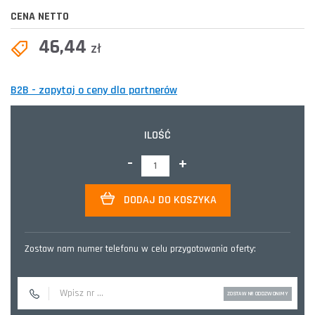
CENA NETTO
46,44
zł
B2B - zapytaj o ceny dla partnerów
ILOŚĆ
-
+
DODAJ DO KOSZYKA
Zostaw nam numer telefonu w celu przygotowania oferty: